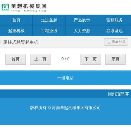
首页
走进圣起
产品展示
营销服务
起重机械
工程业绩
人力资源
联系圣起
定柱式悬臂起重机
查看分类
0
/ 0
首页
上一页
下一页
尾页
一键电话
回到顶部
版权所有 ©
河南圣起机械集团有限公司