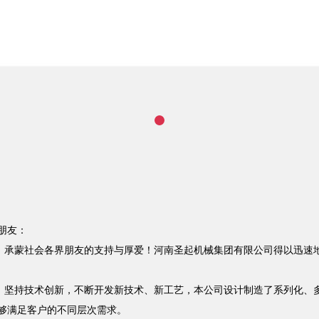
朋友：
会各界朋友的支持与厚爱！河南圣起机械集团有限公司得以迅速地发
术创新，不断开发新技术、新工艺，本公司设计制造了系列化、多元
够满足客户的不同层次需求。