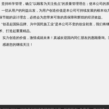
学管理，确立“以顾客为关注焦点”的质量管理理念；使本公司的质
用户的利益出发，为用户创造价值是本公司可持续发展的根本动力，
保节能的设计理念，必然会为您带来可靠的质保障和辉煌的经济效益。
起国际品牌、兴中国民族工业”是本公司不变的创业初衷，我们将继
术、打造起重重精品。
造的价值，激情成就未来！真诚欢迎国内同仁朋友的惠顾垂询。我
您的继续关注！