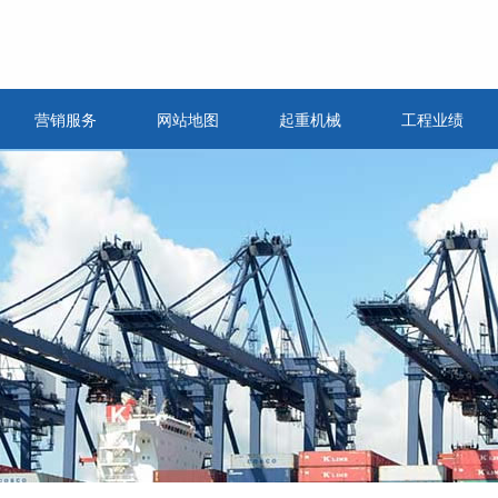
营销服务
网站地图
起重机械
工程业绩