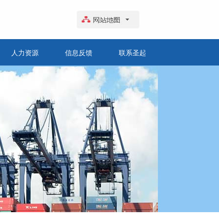
人力资源
信息反馈
联系圣起