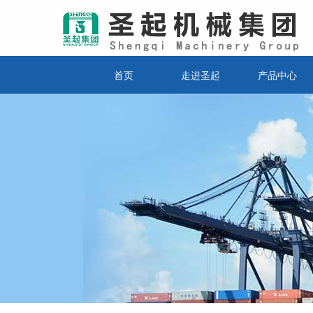
首页
走进圣起
产品中心